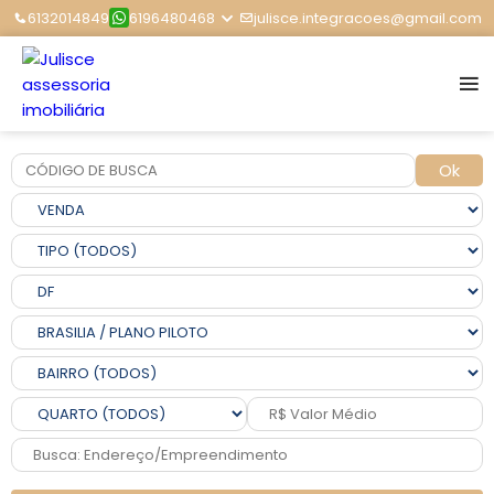
6132014849
6196480468
julisce.integracoes@gmail.com
Ok