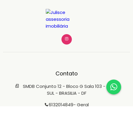
Contato
SMDB Conjunto 12 - Bloco G Sala 103 - LAGO
SUL - BRASILIA - DF
6132014849
- Geral
6196480468
- Venda
6196480468
- Geral de Aluguel