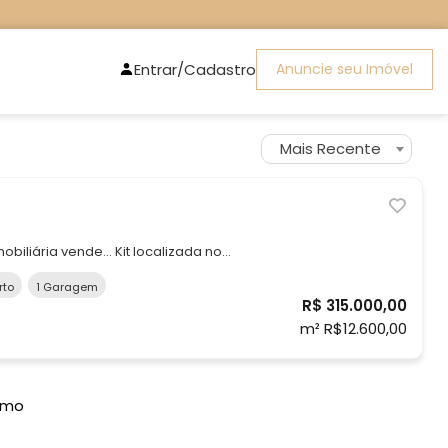
Entrar/Cadastro
Anuncie seu Imóvel
Mais Recente
vende… Kit localizada no
ille, em uma das regiões mais
rto
1 Garagem
R$ 315.000,00
rantindo mais privacidade e
m² R$12.600,00
e
imo