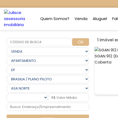
Quem Somos?
Venda
Aluguel
Fa
1 imóvel 
Ok