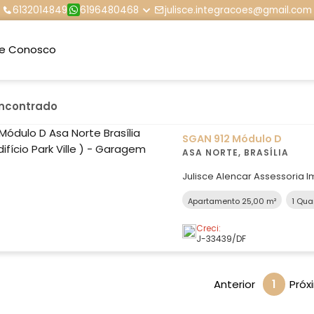
6132014849
6196480468
julisce.integracoes@gmail.com
le Conosco
encontrado
SGAN 912 Módulo D
ASA NORTE, BRASÍLIA
Julisce Alencar Assessoria Imobiliária 
SGAN 912, no Edifício Park V
Apartamento 25,00 m²
1 Qua
estratégicas da Asa Norte. Imóvel com vista privativa, sem
apartamentos em frente, ga
Creci:
tranquilidade. Com excelent
J-33439/DF
Anterior
1
Próx