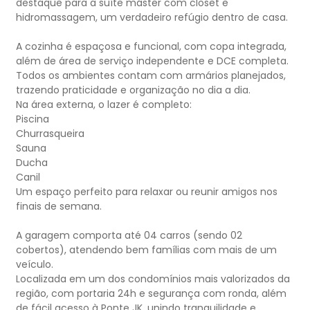
destaque para a suíte máster com closet e
hidromassagem, um verdadeiro refúgio dentro de casa.
A cozinha é espaçosa e funcional, com copa integrada,
além de área de serviço independente e DCE completa.
Todos os ambientes contam com armários planejados,
trazendo praticidade e organização no dia a dia.
Na área externa, o lazer é completo:
Piscina
Churrasqueira
Sauna
Ducha
Canil
Um espaço perfeito para relaxar ou reunir amigos nos
finais de semana.
A garagem comporta até 04 carros (sendo 02
cobertos), atendendo bem famílias com mais de um
veículo.
Localizada em um dos condomínios mais valorizados da
região, com portaria 24h e segurança com ronda, além
de fácil acesso à Ponte JK, unindo tranquilidade e