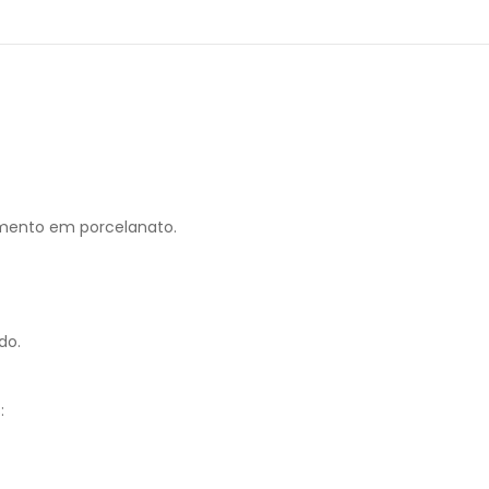
mento em porcelanato.
do.
: