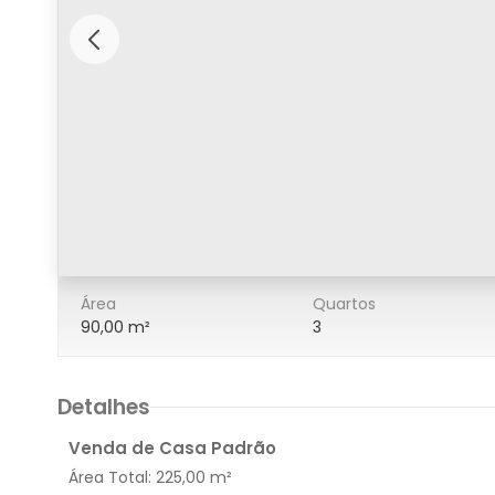
3/13
Área
Quartos
90,00 m²
3
Detalhes
Venda de Casa Padrão
Área Total:
225,00 m²