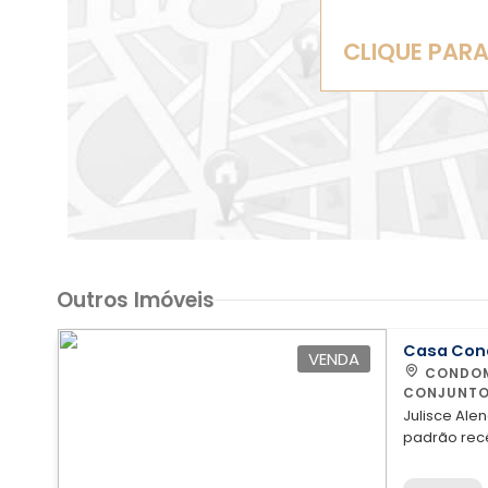
CLIQUE PAR
Outros Imóveis
Casa Con
VENDA
CONDOMÍNIO IMPÉRIO DOS NOBRES-QUADRA 1
CONJUNTO
Julisce Alencar
padrão rec
-Sobradinho/DF Excelente casa com 
totalmente