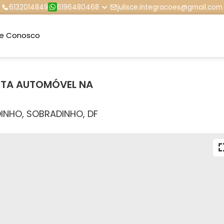
6132014849
6196480468
julisce.integracoes@gmail.com
le Conosco
EITA AUTOMÓVEL NA
INHO, SOBRADINHO, DF