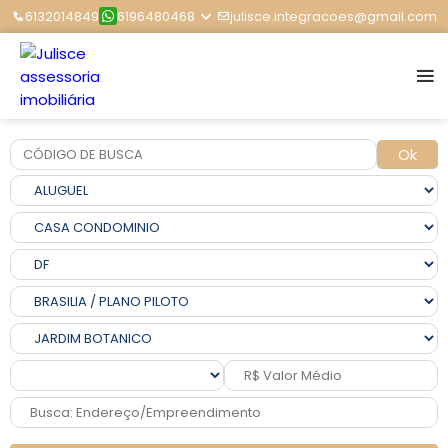
6132014849
6196480468
julisce.integracoes@gmail.com
Ok