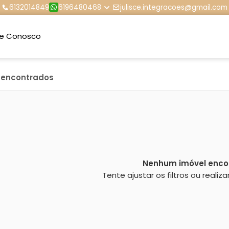
6132014849
6196480468
julisce.integracoes@gmail.com
le Conosco
s encontrados
Nenhum imóvel enco
Tente ajustar os filtros ou reali