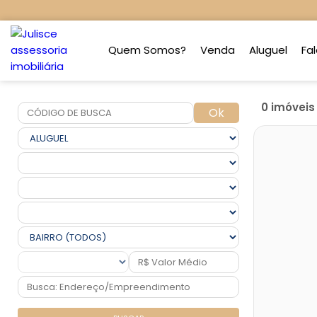
Quem Somos?
Venda
Aluguel
Fa
0 imóvei
Ok