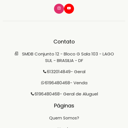
desejadas da Asa Norte. Valor de venda: R$ 1.830.000,00
Condomínio: R$ 1.250,00, com água inclusa Agende sua
visita e conheça de perto todo o potencial deste imóvel.
Júlia Alencar (61) 99987-6430 – WhatsApp CRECI-DF
26424 Maria Oliveira (61) 98282-3601 – WhatsApp CRECI-
DF 20302 Julisce Alencar Assessoria Imobiliária SMDB
Conjunto 12, Bloco G, Sala 103 – Lago Sul/DF (61) 3201-4849
| (61) 99648-0468 – WhatsApp
Contato
SMDB Conjunto 12 - Bloco G Sala 103 - LAGO
SUL - BRASILIA - DF
6132014849
- Geral
6196480468
- Venda
6196480468
- Geral de Aluguel
Páginas
Quem Somos?