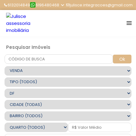
6132014849
6196480468
julisce.integracoes@gmail.com
Pesquisar Imóveis
Ok