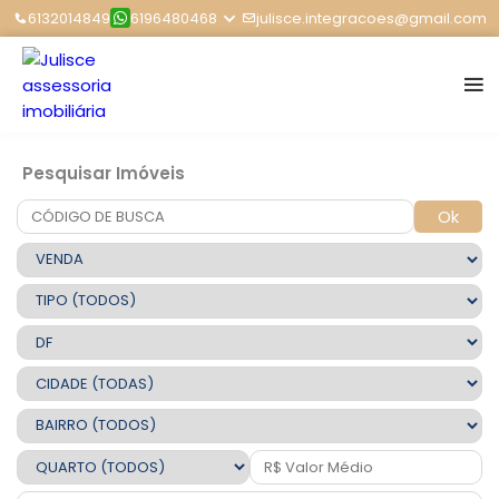
6132014849
6196480468
julisce.integracoes@gmail.com
Pesquisar Imóveis
Ok